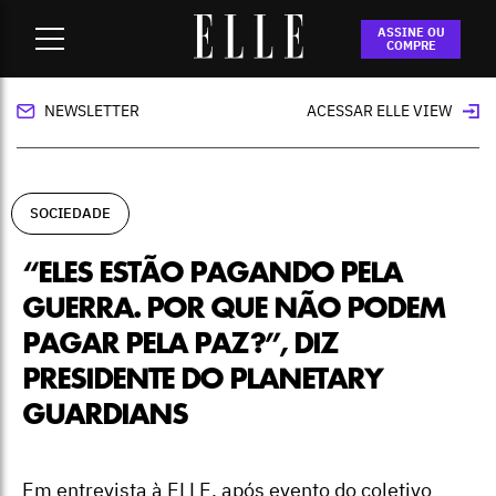
Home
-
sociedade
-
“Eles estão pagando pela guerra. Por que
ASSINE OU
não podem pagar pela paz?”, diz presidente do Planetary
COMPRE
Guardians
NEWSLETTER
ACESSAR ELLE VIEW
SOCIEDADE
“ELES ESTÃO PAGANDO PELA
GUERRA. POR QUE NÃO PODEM
PAGAR PELA PAZ?”, DIZ
PRESIDENTE DO PLANETARY
GUARDIANS
Em entrevista à ELLE, após evento do coletivo