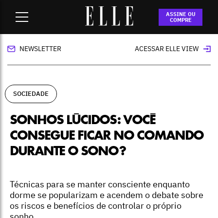
Home
-
sociedade
-
Sonhos lúcidos: você consegue ficar no
ASSINE OU
comando durante o sono?
COMPRE
NEWSLETTER
ACESSAR ELLE VIEW
SOCIEDADE
SONHOS LÚCIDOS: VOCÊ
CONSEGUE FICAR NO COMANDO
DURANTE O SONO?
Técnicas para se manter consciente enquanto
dorme se popularizam e acendem o debate sobre
os riscos e benefícios de controlar o próprio
sonho.