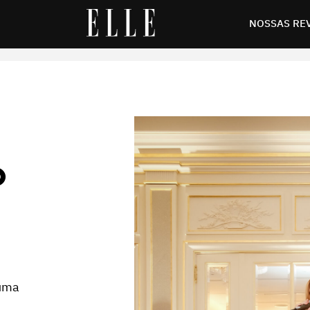
endez-Vous
NOSSAS RE
O
 uma