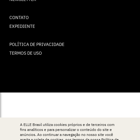
CONTATO
EXPEDIENTE
POLÍTICA DE PRIVACIDADE
TERMOS DE USO
© ELLE Brasil 2025
A ELLE Brasil utiliza cookies próprios e de terceiros com
fins analíticos e para personalizar o conteúdo do site e
anúncios. Ao continuar a navegação no nosso site você
aceita a coleta de cookies, nos termos da nossa
Política de