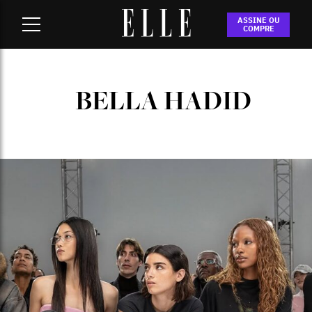
Home
-
bella hadid
ASSINE OU
COMPRE
BELLA HADID