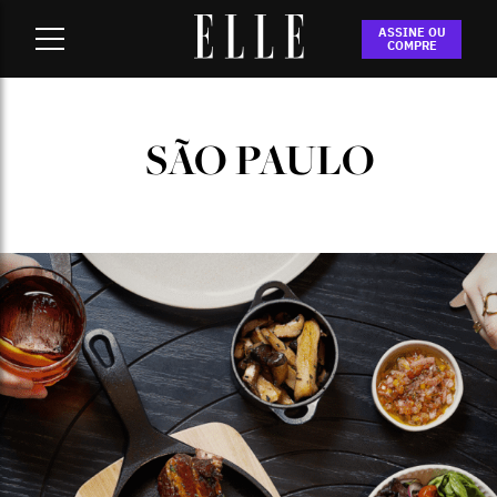
Home
-
são paulo
ASSINE OU
COMPRE
SÃO PAULO