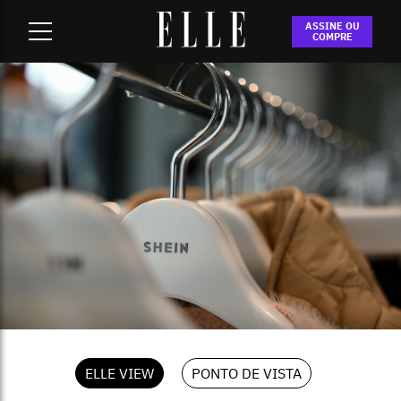
Home
-
VIEW Paywall
-
RE-SEE: o que está por trás da
ASSINE OU
compra da Everlane pela Shein
COMPRE
ELLE VIEW
PONTO DE VISTA