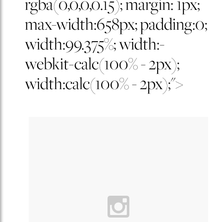
rgba(0,0,0,0.15); margin: 1px;
max-width:658px; padding:0;
width:99.375%; width:-
webkit-calc(100% - 2px);
width:calc(100% - 2px);">