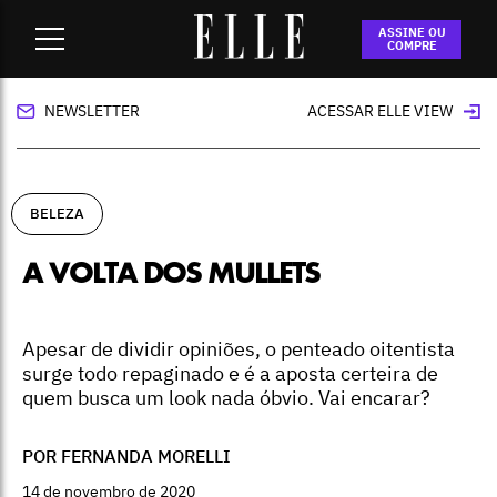
Home
-
beleza
-
A volta dos mullets
ASSINE OU
COMPRE
NEWSLETTER
ACESSAR ELLE VIEW
BELEZA
A VOLTA DOS MULLETS
Apesar de dividir opiniões, o penteado oitentista
surge todo repaginado e é a aposta certeira de
quem busca um look nada óbvio. Vai encarar?
POR FERNANDA MORELLI
14 de novembro de 2020