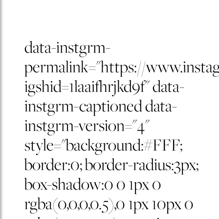
data-instgrm-
permalink="https://www.insta
igshid=1laaifhrjkd9f" data-
instgrm-captioned data-
instgrm-version="4"
style="background:#FFF;
border:0; border-radius:3px;
box-shadow:0 0 1px 0
rgba(0,0,0,0.5),0 1px 10px 0