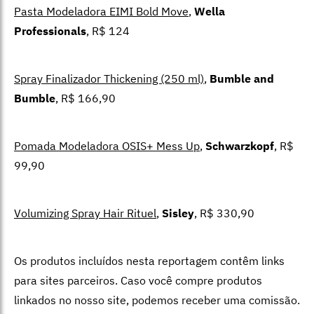
Pasta Modeladora EIMI Bold Move
,
Wella
Professional
s
, R$ 124
Spray Finalizador Thickening (250 ml)
,
Bumble and
Bumble
, R$ 166,90
Pomada Modeladora OSIS+ Mess Up
,
Schwarzkopf
, R$
99,90
Volumizing Spray Hair Rituel
,
Sisley
, R$ 330,90
Os produtos incluídos nesta reportagem contêm links
para sites parceiros. Caso você compre produtos
linkados no nosso site, podemos receber uma comissão.