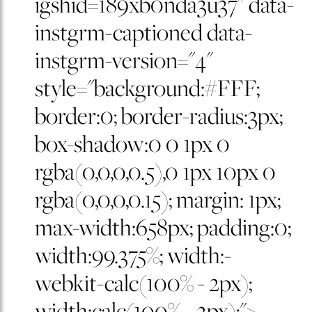
igshid=189xb0nda3u37" data-
instgrm-captioned data-
instgrm-version="4"
style="background:#FFF;
border:0; border-radius:3px;
box-shadow:0 0 1px 0
rgba(0,0,0,0.5),0 1px 10px 0
rgba(0,0,0,0.15); margin: 1px;
max-width:658px; padding:0;
width:99.375%; width:-
webkit-calc(100% - 2px);
width:calc(100% - 2px);">