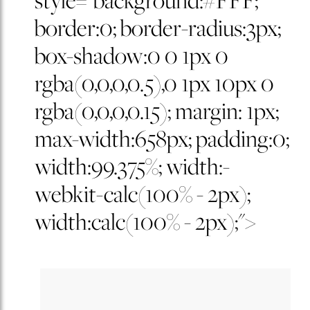
border:0; border-radius:3px;
box-shadow:0 0 1px 0
rgba(0,0,0,0.5),0 1px 10px 0
rgba(0,0,0,0.15); margin: 1px;
max-width:658px; padding:0;
width:99.375%; width:-
webkit-calc(100% - 2px);
width:calc(100% - 2px);">