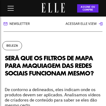
Home
-
beleza
-
Será que os filtros de mapa para maquiagem
ASSINE OU
das redes sociais funcionam mesmo?
COMPRE
NEWSLETTER
ACESSAR ELLE VIEW
BELEZA
SERÁ QUE OS FILTROS DE MAPA
PARA MAQUIAGEM DAS REDES
SOCIAIS FUNCIONAM MESMO?
De contorno a delineados, eles indicam onde os
produtos devem ser aplicados. Analisamos vídeos
de criadores de conteúdo para saber se eles dão
mesmo certo.