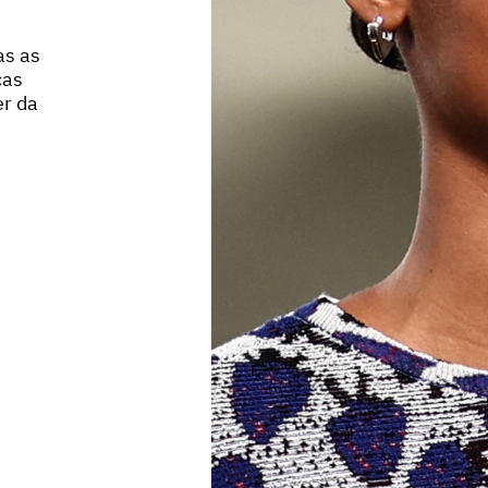
as as
cas
er da