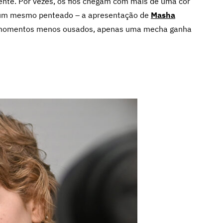
ente. Por vezes, os fios chegam com mais de uma cor
m um mesmo penteado – a apresentação de
Masha
 momentos menos ousados, apenas uma mecha ganha