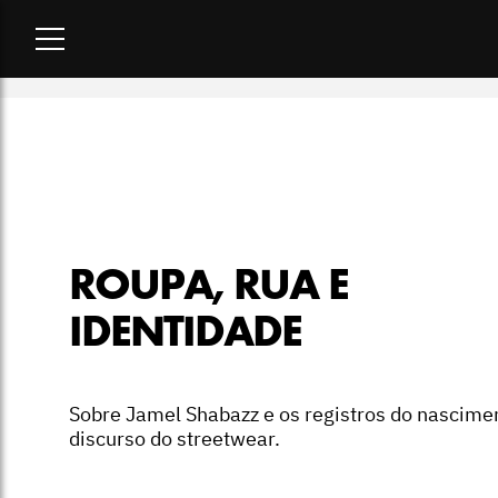
Home
-
colunistas
-
Roupa, rua e identidade
ROUPA, RUA E
IDENTIDADE
Sobre Jamel Shabazz e os registros do nascime
discurso do streetwear.