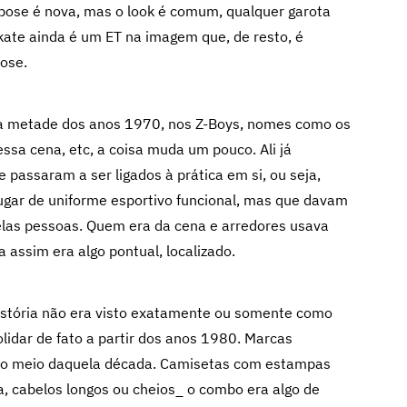
 pose é nova, mas o look é comum, qualquer garota
kate ainda é um ET na imagem que, de resto, é
ose.
na metade dos anos 1970, nos Z-Boys, nomes como os
essa cena, etc, a coisa muda um pouco. Ali já
 passaram a ser ligados à prática em si, ou seja,
gar de uniforme esportivo funcional, mas que davam
elas pessoas. Quem era da cena e arredores usava
a assim era algo pontual, localizado.
istória não era visto exatamente ou somente como
olidar de fato a partir dos anos 1980. Marcas
 no meio daquela década. Camisetas com estampas
la, cabelos longos ou cheios_ o combo era algo de