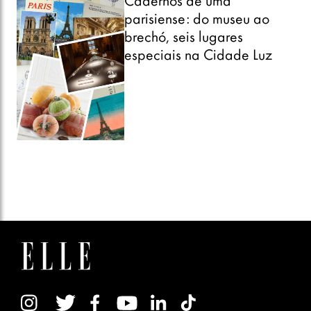
Cadernos de uma
parisiense: do museu ao
brechó, seis lugares
especiais na Cidade Luz