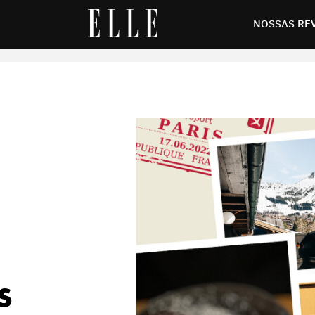
 aproveitar a cidade na Paris Fashion Week e mais um bônus
NOSSAS RE
S