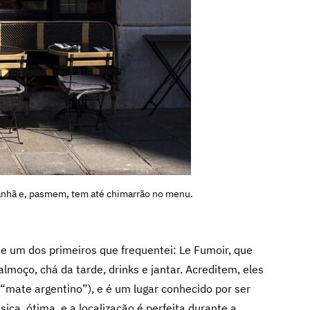
manhã e, pasmem, tem até chimarrão no menu.
e um dos primeiros que frequentei: Le Fumoir, que
lmoço, chá da tarde, drinks e jantar. Acreditem, eles
“mate argentino”), e é um lugar conhecido por ser
ca, ótima, e a localização é perfeita durante a