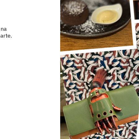
 na
arte.