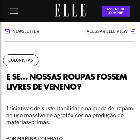
Home
-
colunistas
-
E se… nossas roupas fossem livres de
ASSINE OU
veneno?
COMPRE
NEWSLETTER
ACESSAR ELLE VIEW
COLUNISTAS
E SE… NOSSAS ROUPAS FOSSEM
LIVRES DE VENENO?
Iniciativas de sustentabilidade na moda derrapam
no uso massivo de agrotóxicos na produção de
matérias-primas.
POR MARINA COLERATO