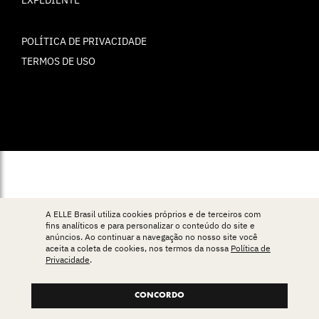
POLÍTICA DE PRIVACIDADE
TERMOS DE USO
© ELLE Brasil 2025
A ELLE Brasil utiliza cookies próprios e de terceiros com
fins analíticos e para personalizar o conteúdo do site e
anúncios. Ao continuar a navegação no nosso site você
aceita a coleta de cookies, nos termos da nossa
Política de
Privacidade
.
CONCORDO