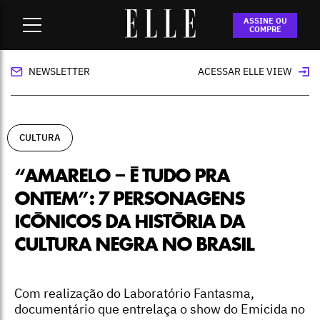
Home
-
cultura
-
“AmarElo – é tudo pra ontem”: 7
ASSINE OU
personagens icônicos da história da cultura negra no Brasil
COMPRE
NEWSLETTER
ACESSAR ELLE VIEW
CULTURA
“AMARELO – É TUDO PRA
ONTEM”: 7 PERSONAGENS
ICÔNICOS DA HISTÓRIA DA
CULTURA NEGRA NO BRASIL
Com realização do Laboratório Fantasma,
documentário que entrelaça o show do Emicida no