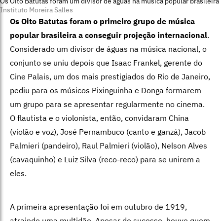
Os Oito Batutas foram um divisor de águas na música popular brasileira
Instituto Moreira Salles
Os Oito Batutas foram o primeiro grupo de música
popular brasileira a conseguir projeção internacional
.
Considerado um divisor de águas na música nacional, o
conjunto se uniu depois que Isaac Frankel, gerente do
Cine Palais, um dos mais prestigiados do Rio de Janeiro,
pediu para os músicos Pixinguinha e Donga formarem
um grupo para se apresentar regularmente no cinema.
O flautista e o violonista, então, convidaram China
(violão e voz), José Pernambuco (canto e ganzá), Jacob
Palmieri (pandeiro), Raul Palmieri (violão), Nelson Alves
(cavaquinho) e Luiz Silva (reco-reco) para se unirem a
eles.
A primeira apresentação foi em outubro de 1919,
atraindo uma multidão. Apesar do sucesso, houve quem