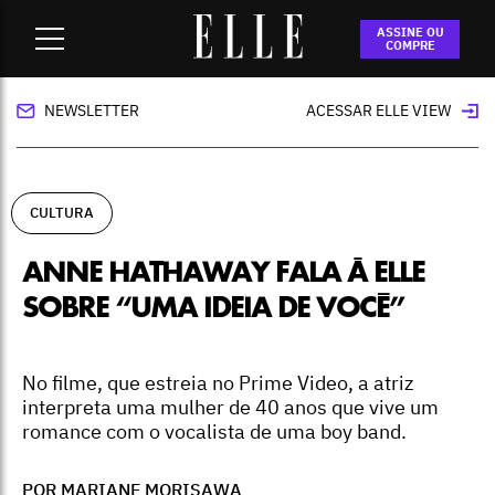
Home
-
cultura
-
Anne Hathaway fala à ELLE sobre “Uma ideia
ASSINE OU
de você”
COMPRE
NEWSLETTER
ACESSAR ELLE VIEW
CULTURA
ANNE HATHAWAY FALA À ELLE
SOBRE “UMA IDEIA DE VOCÊ”
No filme, que estreia no Prime Video, a atriz
interpreta uma mulher de 40 anos que vive um
romance com o vocalista de uma boy band.
POR MARIANE MORISAWA