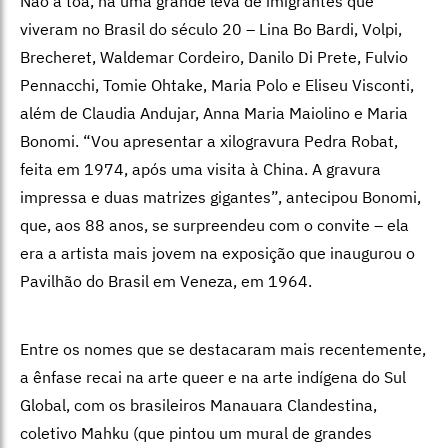
Não à toa, há uma grande leva de imigrantes que
viveram no Brasil do século 20 – Lina Bo Bardi, Volpi,
Brecheret, Waldemar Cordeiro, Danilo Di Prete, Fulvio
Pennacchi, Tomie Ohtake, Maria Polo e Eliseu Visconti,
além de Claudia Andujar, Anna Maria Maiolino e Maria
Bonomi. “Vou apresentar a xilogravura Pedra Robat,
feita em 1974, após uma visita à China. A gravura
impressa e duas matrizes gigantes”, antecipou Bonomi,
que, aos 88 anos, se surpreendeu com o convite – ela
era a artista mais jovem na exposição que inaugurou o
Pavilhão do Brasil em Veneza, em 1964.
Entre os nomes que se destacaram mais recentemente,
a ênfase recai na arte queer e na arte indígena do Sul
Global, com os brasileiros Manauara Clandestina,
coletivo Mahku (que pintou um mural de grandes