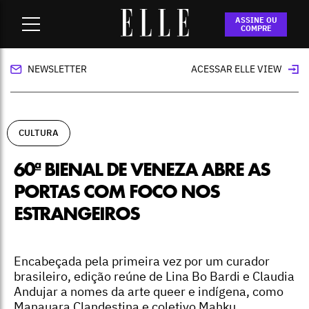
Home
-
cultura
-
60ª Bienal de Veneza abre as portas com
ASSINE OU
foco nos estrangeiros
COMPRE
NEWSLETTER
ACESSAR ELLE VIEW
CULTURA
60ª BIENAL DE VENEZA ABRE AS
PORTAS COM FOCO NOS
ESTRANGEIROS
Encabeçada pela primeira vez por um curador
brasileiro, edição reúne de Lina Bo Bardi e Claudia
Andujar a nomes da arte queer e indígena, como
Manauara Clandestina e coletivo Mahku.