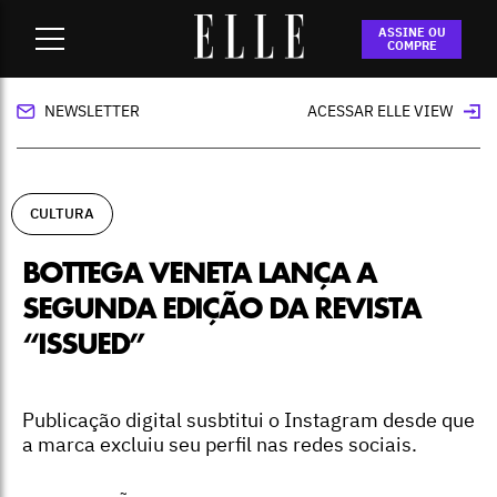
Home
-
cultura
-
Bottega Veneta lança a segunda edição da
ASSINE OU
revista “Issued”
COMPRE
NEWSLETTER
ACESSAR ELLE VIEW
CULTURA
BOTTEGA VENETA LANÇA A
SEGUNDA EDIÇÃO DA REVISTA
“ISSUED”
Publicação digital susbtitui o Instagram desde que
a marca excluiu seu perfil nas redes sociais.