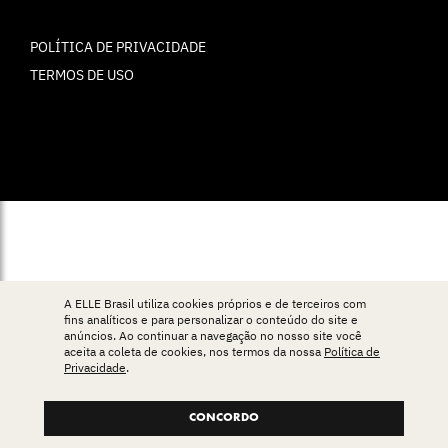
POLÍTICA DE PRIVACIDADE
TERMOS DE USO
© ELLE Brasil 2025
A ELLE Brasil utiliza cookies próprios e de terceiros com
fins analíticos e para personalizar o conteúdo do site e
anúncios. Ao continuar a navegação no nosso site você
aceita a coleta de cookies, nos termos da nossa
Política de
Privacidade
.
CONCORDO