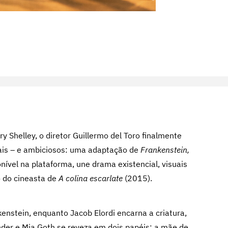
y Shelley, o diretor Guillermo del Toro finalmente
oais – e ambiciosos: uma adaptação de
Frankenstein,
onível na plataforma, une drama existencial, visuais
o do cineasta de
A colina escarlate
(2015).
kenstein, enquanto Jacob Elordi encarna a criatura,
nder e Mia Goth se reveza em dois papéis: a mãe de