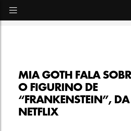
Home
-
cultura
-
Mia Goth fala sobre o figurino de “Frankenstei
MIA GOTH FALA SOBR
O FIGURINO DE
“FRANKENSTEIN”, DA
NETFLIX