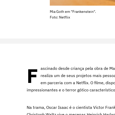
Mia Goth em "Frankenstein".
Foto: Netflix
F
ascinado desde criança pela obra de Mar
realiza um de seus projetos mais pess
em parceria com a Netflix
.
O filme, disp
impressionantes e o terror gótico característic
Na trama, Oscar Isaac é o cientista Victor Fran
Christoph Waltz vive o mecenas Heinrich Harla