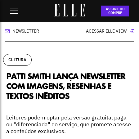
Home
-
cultura
-
Patti Smith lança newsletter com imagens,
ASSINE OU
resenhas e textos inéditos
COMPRE
NEWSLETTER
ACESSAR ELLE VIEW
CULTURA
PATTI SMITH LANÇA NEWSLETTER
COM IMAGENS, RESENHAS E
TEXTOS INÉDITOS
Leitores podem optar pela versão gratuita, paga
ou "diferenciada" do serviço, que promete acesse
a conteúdos exclusivos.