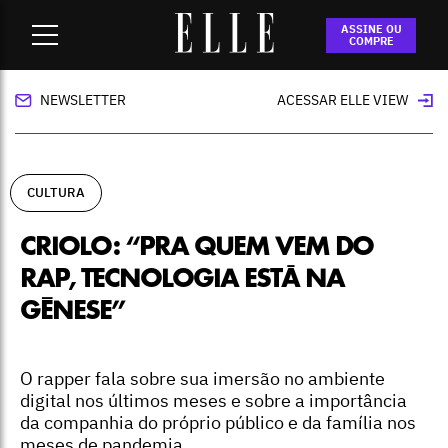
Home
-
cultura
-
Criolo: “Pra quem vem do rap, tecnologia
ASSINE OU
está na gênese”
COMPRE
NEWSLETTER
ACESSAR ELLE VIEW
CULTURA
CRIOLO: “PRA QUEM VEM DO
RAP, TECNOLOGIA ESTÁ NA
GÊNESE”
O rapper fala sobre sua imersão no ambiente
digital nos últimos meses e sobre a importância
da companhia do próprio público e da família nos
meses de pandemia.