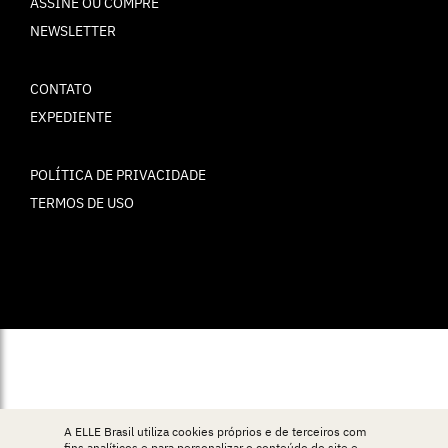
ASSINE OU COMPRE
NEWSLETTER
CONTATO
EXPEDIENTE
POLÍTICA DE PRIVACIDADE
TERMOS DE USO
© ELLE Brasil 2025
A ELLE Brasil utiliza cookies próprios e de terceiros com
fins analíticos e para personalizar o conteúdo do site e