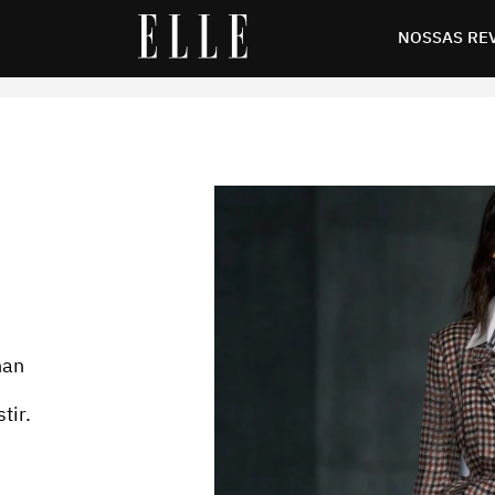
NOSSAS RE
han
tir.