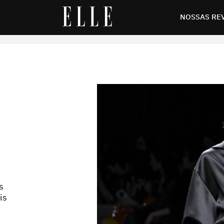
NOSSAS RE
s
is