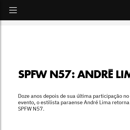
Home
-
desfiles
-
SPFW N57: André Lima
SPFW N57: ANDRÉ LI
Doze anos depois de sua última participação no
evento, o estilista paraense André Lima retorna
SPFW N57.