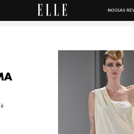
NOSSAS RE
MA
 à