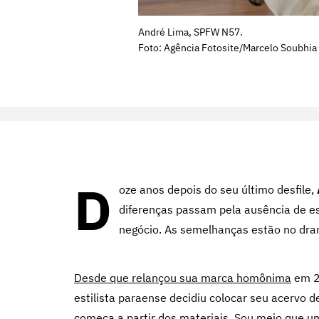
André Lima, SPFW N57.
Foto: Agência Fotosite/Marcelo Soubhia
D
oze anos depois do seu último desfile,
diferenças passam pela ausência de e
negócio. As semelhanças estão no dram
Desde que relançou sua marca homônima
em 2
estilista paraense decidiu colocar seu acervo d
começa a partir dos materiais. Sou meio que um 