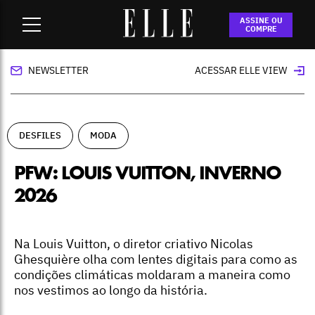
Home
-
desfiles
-
PFW: Louis Vuitton, inverno 2026
ASSINE OU
COMPRE
NEWSLETTER
ACESSAR ELLE VIEW
DESFILES
MODA
PFW: LOUIS VUITTON, INVERNO
2026
Na Louis Vuitton, o diretor criativo Nicolas
Ghesquière olha com lentes digitais para como as
condições climáticas moldaram a maneira como
nos vestimos ao longo da história.