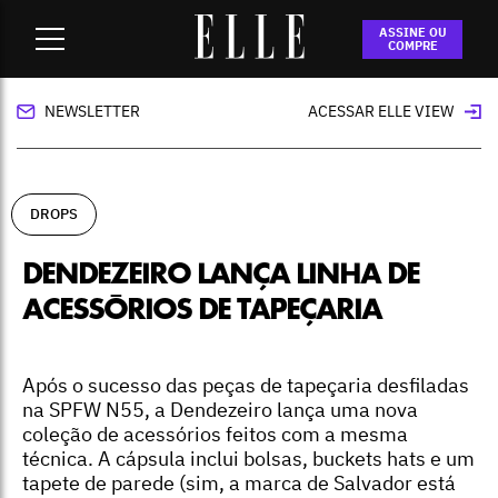
Home
-
drops
-
Dendezeiro lança linha de acessórios de
ASSINE OU
tapeçaria
COMPRE
NEWSLETTER
ACESSAR ELLE VIEW
DROPS
DENDEZEIRO LANÇA LINHA DE
ACESSÓRIOS DE TAPEÇARIA
Após o sucesso das peças de tapeçaria desfiladas
na SPFW N55, a Dendezeiro lança uma nova
coleção de acessórios feitos com a mesma
técnica. A cápsula inclui bolsas, buckets hats e um
tapete de parede (sim, a marca de Salvador está