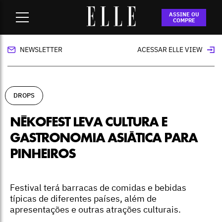
Home
-
drops
-
NêkoFest leva cultura e gastronomia asiática
ASSINE OU
para Pinheiros
COMPRE
NEWSLETTER
ACESSAR ELLE VIEW
DROPS
NÊKOFEST LEVA CULTURA E
GASTRONOMIA ASIÁTICA PARA
PINHEIROS
Festival terá barracas de comidas e bebidas
típicas de diferentes países, além de
apresentações e outras atrações culturais.