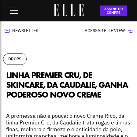
Home
-
drops
-
Linha Premier Cru, de skincare, da Caudalie,
ASSINE OU
ganha poderoso novo creme
COMPRE
NEWSLETTER
ACESSAR ELLE VIEW
DROPS
LINHA PREMIER CRU, DE
SKINCARE, DA CAUDALIE, GANHA
PODEROSO NOVO CREME
A promessa não é pouca: o novo Creme Rico, da
linha Premier Cru, da Caudalie trata rugas e linhas
finas, melhora a firmeza e elasticidade da pele,
uniformiza manchas, melhora a luminosidade e o