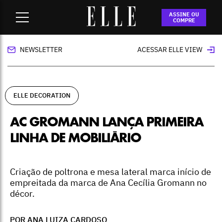
Home
-
ELLE Decoration
-
AC Gromann lança primeira linha
ASSINE OU
de mobiliário
COMPRE
NEWSLETTER
ACESSAR ELLE VIEW
ELLE DECORATION
AC GROMANN LANÇA PRIMEIRA
LINHA DE MOBILIÁRIO
Criação de poltrona e mesa lateral marca início de
empreitada da marca de Ana Cecília Gromann no
décor.
POR ANA LUIZA CARDOSO