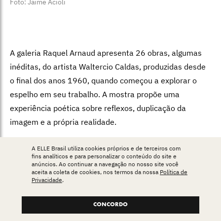
Foto: Jaime Acioli
A galeria Raquel Arnaud apresenta 26 obras, algumas
inéditas, do artista Waltercio Caldas, produzidas desde
o final dos anos 1960, quando começou a explorar o
espelho em seu trabalho. A mostra propõe uma
experiência poética sobre reflexos, duplicação da
imagem e a própria realidade.
A ELLE Brasil utiliza cookies próprios e de terceiros com
Os Espelhos
:
até 11 de outubro, na Galeria Raquel
fins analíticos e para personalizar o conteúdo do site e
anúncios. Ao continuar a navegação no nosso site você
Arnaud, na Rua Fidalga, 125, Vila Madalena, São Paulo.
aceita a coleta de cookies, nos termos da nossa
Política de
Privacidade
.
De segunda a sexta, das 11h às 19h, e aos sábados,
das 11h às 15h. Entrada gratuita
CONCORDO