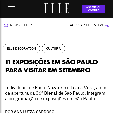
Home
-
ELLE Decoration
-
11 exposições em São Paulo para
ASSINE OU
visitar em setembro
COMPRE
NEWSLETTER
ACESSAR ELLE VIEW
ELLE DECORATION
CULTURA
11 EXPOSIÇÕES EM SÃO PAULO
PARA VISITAR EM SETEMBRO
Individuais de Paulo Nazareth e Luana Vitra, além
da abertura da 36ª Bienal de São Paulo, integram
a programação de exposições em São Paulo.
POR ANA LUIZA CARDOSO