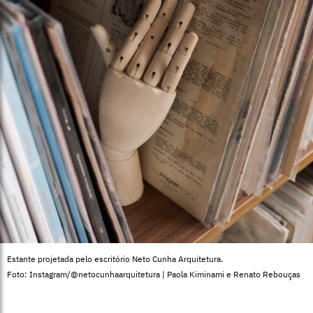
Estante projetada pelo escritório Neto Cunha Arquitetura.
Foto: Instagram/@netocunhaarquitetura | Paola Kiminami e Renato Rebouças