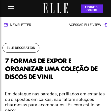
Home
-
ELLE Decoration
-
7 formas de expor e organizar uma
ASSINE OU
coleção de discos de vinil
COMPRE
NEWSLETTER
ACESSAR ELLE VIEW
ELLE DECORATION
7 FORMAS DE EXPOR E
ORGANIZAR UMA COLEÇÃO DE
DISCOS DE VINIL
Em destaque nas paredes, perfilados em estantes
ou dispostos em caixas, não faltam soluções
charmosas para acomodar os LPs com estilo no
décor.