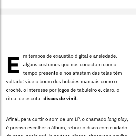
E
m tempos de exaustão digital e ansiedade,
alguns costumes que nos conectam com o
tempo presente e nos afastam das telas têm
voltado: vide o boom dos hobbies manuais como o
crochê, o interesse por jogos de tabuleiro e, claro, o
ritual de escutar
discos de vinil
.
Afinal, para curtir o som de um LP, o chamado
long play
,
é preciso escolher o álbum, retirar o disco com cuidado
da capa, posicioná-lo no toca-discos, observar a agulha