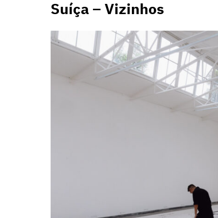
Suíça –
Vizinhos