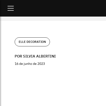
Home
-
ELLE Decoration
-
Os destaques da Bienal de Arquitet
ELLE DECORATION
POR SILVIA ALBERTINI
16 de junho de 2023