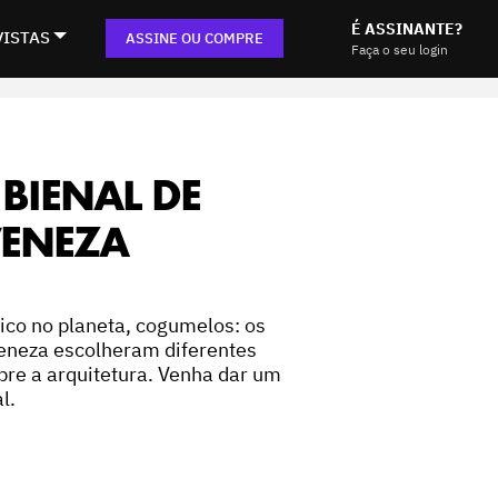
É ASSINANTE?
VISTAS
ASSINE OU COMPRE
Faça o seu login
BIENAL DE
VENEZA
ico no planeta, cogumelos: os
eneza escolheram diferentes
re a arquitetura. Venha dar um
l.