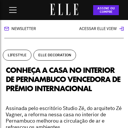
Home
-
lifestyle
-
Conheça a casa no interior de Pernambuco
ASSINE OU
vencedora de prêmio internacional
COMPRE
NEWSLETTER
ACESSAR ELLE VIEW
LIFESTYLE
ELLE DECORATION
CONHEÇA A CASA NO INTERIOR
DE PERNAMBUCO VENCEDORA DE
PRÊMIO INTERNACIONAL
Assinada pelo escritório Studio Zé, do arquiteto Zé
Vagner, a reforma nessa casa no interior de
Pernambuco melhorou a circulação de ar e
refrescou os ambientes.