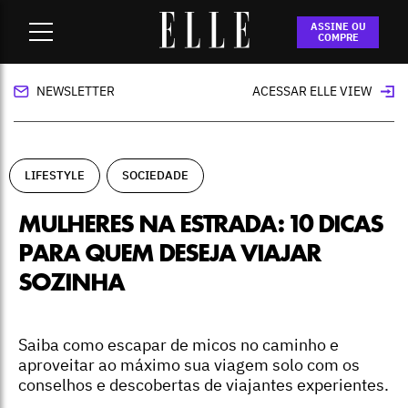
Home
-
lifestyle
-
Mulheres na estrada: 10 dicas para quem
ASSINE OU
deseja viajar sozinha
COMPRE
NEWSLETTER
ACESSAR ELLE VIEW
LIFESTYLE
SOCIEDADE
MULHERES NA ESTRADA: 10 DICAS
PARA QUEM DESEJA VIAJAR
SOZINHA
Saiba como escapar de micos no caminho e
aproveitar ao máximo sua viagem solo com os
conselhos e descobertas de viajantes experientes.