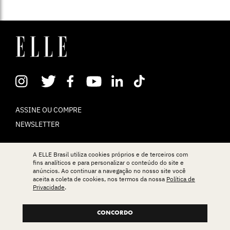
ASSINE OU COMPRE
NEWSLETTER
CONTATO
A ELLE Brasil utiliza cookies próprios e de terceiros com
fins analíticos e para personalizar o conteúdo do site e
EXPEDIENTE
anúncios. Ao continuar a navegação no nosso site você
aceita a coleta de cookies, nos termos da nossa
Política de
Privacidade
.
POLÍTICA DE PRIVACIDADE
TERMOS DE USO
CONCORDO