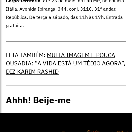
Corpo-território
: até 23 de maio, no Lab MR, no Edifício
Itália, Avenida Ipiranga, 344, conj. 311C, 31º andar,
República. De terça a sábado, das 11h às 17h. Entrada
gratuita.
LEIA TAMBÉM:
MUITA IMAGEM E POUCA
OUSADIA: “A VIDA ESTÁ UM TÉDIO AGORA”,
DIZ KARIM RASHID
Ahhh! Beije-me