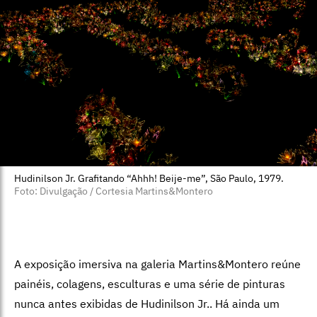
Hudinilson Jr. Grafitando “Ahhh! Beije-me”, São Paulo, 1979.
Foto: Divulgação / Cortesia Martins&Montero
A exposição imersiva na galeria Martins&Montero reúne
painéis, colagens, esculturas e uma série de pinturas
nunca antes exibidas de Hudinilson Jr.. Há ainda um