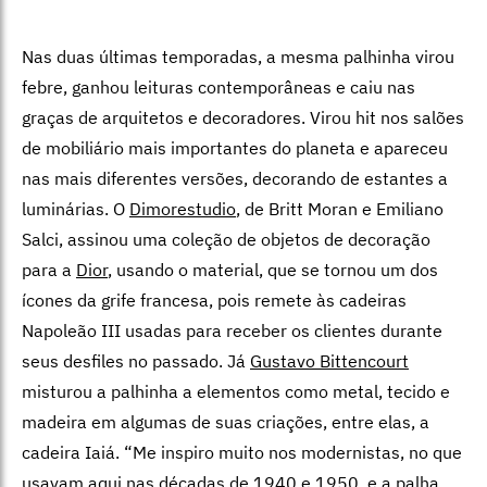
Nas duas últimas temporadas, a mesma palhinha virou
febre, ganhou leituras contemporâneas e caiu nas
graças de arquitetos e decoradores. Virou hit nos salões
de mobiliário mais importantes do planeta e apareceu
nas mais diferentes versões, decorando de estantes a
luminárias. O
Dimorestudio
, de Britt Moran e Emiliano
Salci, assinou uma coleção de objetos de decoração
para a
Dior
, usando o material, que se tornou um dos
ícones da grife francesa, pois remete às cadeiras
Napoleão III usadas para receber os clientes durante
seus desfiles no passado. Já
Gustavo Bittencourt
misturou a palhinha a elementos como metal, tecido e
madeira em algumas de suas criações, entre elas, a
cadeira Iaiá. “Me inspiro muito nos modernistas, no que
usavam aqui nas décadas de 1940 e 1950, e a palha