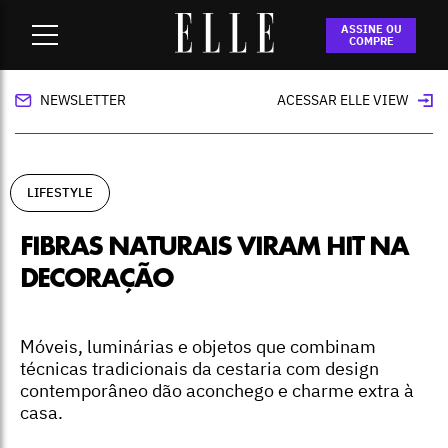
Home
-
lifestyle
-
Fibras naturais viram hit na decoração
ASSINE OU
COMPRE
NEWSLETTER
ACESSAR ELLE VIEW
LIFESTYLE
FIBRAS NATURAIS VIRAM HIT NA
DECORAÇÃO
Móveis, luminárias e objetos que combinam
técnicas tradicionais da cestaria com design
contemporâneo dão aconchego e charme extra à
casa.