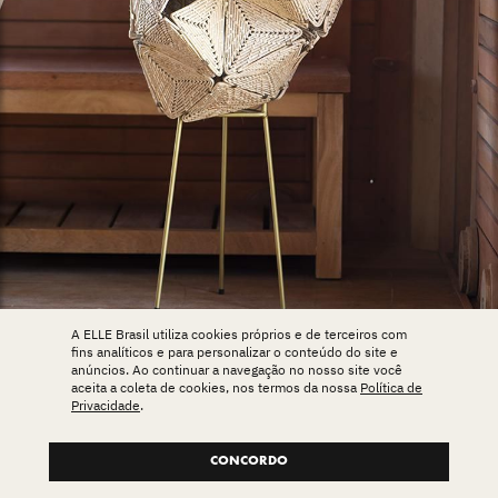
A ELLE Brasil utiliza cookies próprios e de terceiros com
fins analíticos e para personalizar o conteúdo do site e
anúncios. Ao continuar a navegação no nosso site você
aceita a coleta de cookies, nos termos da nossa
Política de
Luminária Célula, do designer
Erico Gondim
, feita de metal e palha de
Privacidade
.
carnaúba.
Foto: Salvador Cordaro
CONCORDO