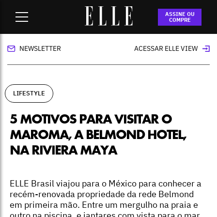
Home
-
lifestyle
-
5 motivos para visitar o Maroma, A
ASSINE OU
Belmond Hotel, na Riviera Maya
COMPRE
NEWSLETTER
ACESSAR ELLE VIEW
LIFESTYLE
5 MOTIVOS PARA VISITAR O
MAROMA, A BELMOND HOTEL,
NA RIVIERA MAYA
ELLE Brasil viajou para o México para conhecer a
recém-renovada propriedade da rede Belmond
em primeira mão. Entre um mergulho na praia e
outro na piscina, e jantares com vista para o mar,