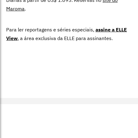
Diárias a partir de US$ 1.095. Reservas no
site do
Maroma
.
Para ler reportagens e séries especiais,
assine a ELLE
View
,
a área exclusiva da ELLE para assinantes.