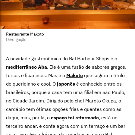
Restaurante Makoto
Divulgação
A novidade gastronômica do Bal Harbour Shops é o
mediterrâneo Aba
. Ele é uma fusão de sabores gregos,
turcos e libaneses. Mas é o
Makoto
que segura o título
de queridinho e cool. O
japonês
é conhecido entre os
brasileiros, porque a casa tem uma filial em São Paulo,
no Cidade Jardim. Dirigido pelo chef Maroto Okupa, o
cardápio tem ótimas opções frias e quentes como as
daqui, mas, por lá, o
espaço foi reformado
, está no
terceiro andar, e conta agora com um terraço e um bar
ao ar livre. Essa foi uma das mudanças que o Bal