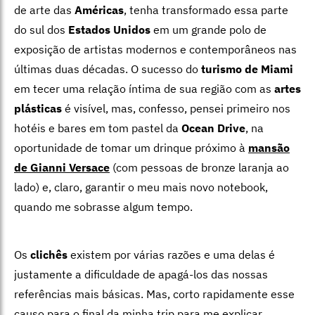
de arte das
Américas
, tenha transformado essa parte
do sul dos
Estados Unidos
em um grande polo de
exposição de artistas modernos e contemporâneos nas
últimas duas décadas. O sucesso do
turismo de Miami
em tecer uma relação íntima de sua região com as
artes
plásticas
é visível, mas, confesso, pensei primeiro nos
hotéis e bares em tom pastel da
Ocean Drive
, na
oportunidade de tomar um drinque próximo à
mansão
de Gianni Versace
(com pessoas de bronze laranja ao
lado) e, claro, garantir o meu mais novo notebook,
quando me sobrasse algum tempo.
Os
clichês
existem por várias razões e uma delas é
justamente a dificuldade de apagá-los das nossas
referências mais básicas. Mas, corto rapidamente esse
causo para o final da minha trip para me explicar