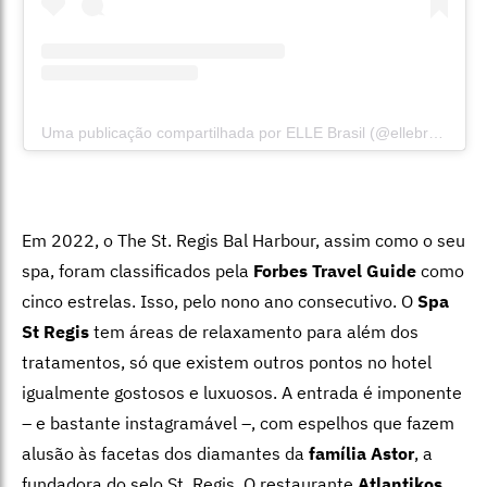
Uma publicação compartilhada por ELLE Brasil (@ellebrasil)
Em 2022, o The St. Regis Bal Harbour, assim como o seu
spa, foram classificados pela
Forbes Travel Guide
como
cinco estrelas. Isso, pelo nono ano consecutivo. O
Spa
St Regis
tem áreas de relaxamento para além dos
tratamentos, só que existem outros pontos no hotel
igualmente gostosos e luxuosos. A entrada é imponente
– e bastante instagramável –, com espelhos que fazem
alusão às facetas dos diamantes da
família Astor
, a
fundadora do selo St. Regis. O restaurante
Atlantikos
,