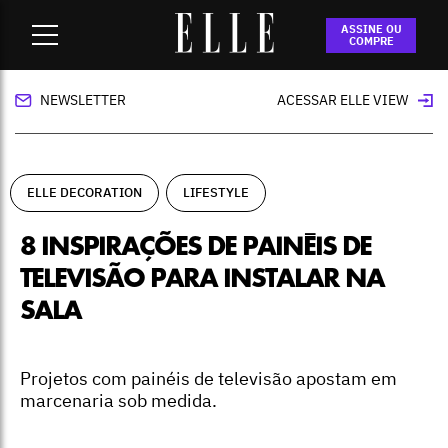
Home
-
ELLE Decoration
-
8 inspirações de painéis de
ASSINE OU
televisão para instalar na sala
COMPRE
NEWSLETTER
ACESSAR ELLE VIEW
ELLE DECORATION
LIFESTYLE
8 INSPIRAÇÕES DE PAINÉIS DE
TELEVISÃO PARA INSTALAR NA
SALA
Projetos com painéis de televisão apostam em
marcenaria sob medida.