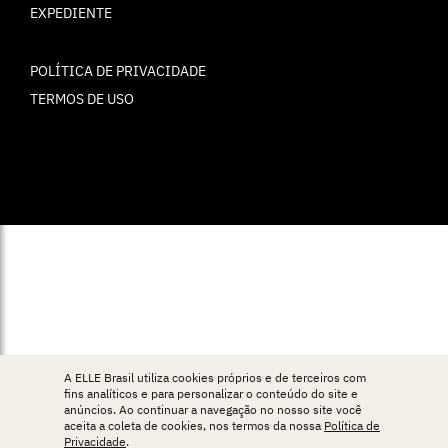
EXPEDIENTE
POLÍTICA DE PRIVACIDADE
TERMOS DE USO
© ELLE Brasil 2025
A ELLE Brasil utiliza cookies próprios e de terceiros com
fins analíticos e para personalizar o conteúdo do site e
anúncios. Ao continuar a navegação no nosso site você
aceita a coleta de cookies, nos termos da nossa
Política de
Privacidade
.