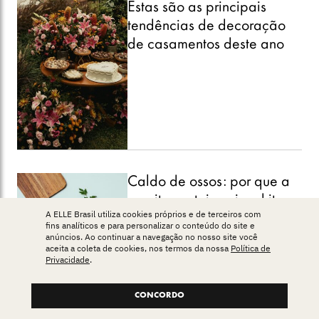
Estas são as principais
tendências de decoração
de casamentos deste ano
Caldo de ossos: por que a
receita proteica virou hit na
A ELLE Brasil utiliza cookies próprios e de terceiros com
internet e como reproduzir
fins analíticos e para personalizar o conteúdo do site e
em casa
anúncios. Ao continuar a navegação no nosso site você
aceita a coleta de cookies, nos termos da nossa
Política de
Privacidade
.
CONCORDO