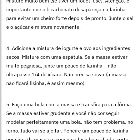
Misture muito bem (se tiver um fouet, use). Atenção: é
importante que o bicarbonato desapareça na farinha
para evitar um cheiro forte depois de pronto. Junte o sal
e o açúcar e misture novamente.
4. Adicione a mistura de iogurte e ovo aos ingredientes
secos. Misture com uma espátula. Se a massa estiver
muito pegajosa, junte um pouco de farinha – não
ultrapasse 1/4 de xícara. Não precisa sovar (a massa
não ficará lisinha, é assim mesmo).
5. Faça uma bola com a massa e transfira para a fôrma.
Se a massa estiver grudenta e você não conseguir
modelar perfeitamente uma bola, não tem problema, no
forno, tudo vai se ajeitar. Peneire um pouco de farinha
por cima da massa e, com uma faca bem afiada, corte