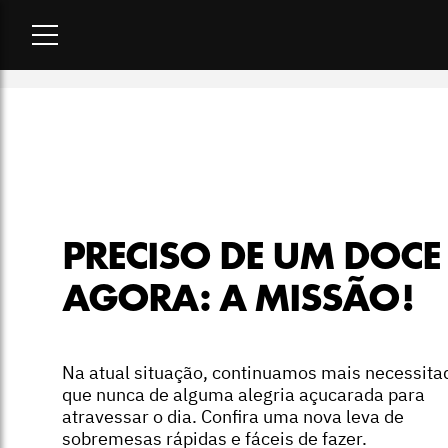
Home
-
lifestyle
-
Preciso de um doce agora: a missão!
PRECISO DE UM DOCE
AGORA: A MISSÃO!
Na atual situação, continuamos mais necessita
que nunca de alguma alegria açucarada para
atravessar o dia. Confira uma nova leva de
sobremesas rápidas e fáceis de fazer.