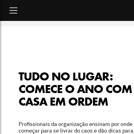
Home
-
lifestyle
-
Tudo no lugar: comece o ano com a casa e
TUDO NO LUGAR:
COMECE O ANO COM
CASA EM ORDEM
Profissionais da organização ensinam por onde
começar para se livrar do caos e dão dicas para