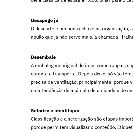
cena clássica de espalhar tudo, olhar para o ca
Desapego já
O descarte é um ponto-chave na organização, av
aquilo que já não serve mais, a chamada “tralh
Desembale
A embalagem original de itens como roupas, sa
durante o transporte. Depois disso, só vão tom
precisa de ventilação, principalmente, porque 
uma tendência de acúmulo de umidade e de mof
Setorize e identifique
Classificação e a setorização são etapas impor
porque permitem visualizar o conteúdo. Etique