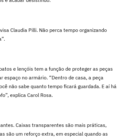
os e acabar desistindo.
isa Claudia Pilli. Não perca tempo organizando
a”.
patos e lençóis tem a função de proteger as peças
ar espaço no armário. “Dentro de casa, a peça
você não sabe quanto tempo ficará guardada. E aí há
o”, explica Carol Rosa.
tantes. Caixas transparentes são mais práticas,
tas são um reforço extra, em especial quando as