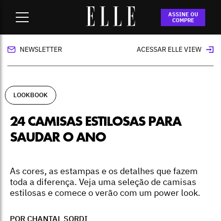
Home
-
lookbook
-
24 camisas estilosas para saudar o ano
ASSINE OU
COMPRE
NEWSLETTER
ACESSAR ELLE VIEW
LOOKBOOK
24 CAMISAS ESTILOSAS PARA
SAUDAR O ANO
As cores, as estampas e os detalhes que fazem
toda a diferença. Veja uma seleção de camisas
estilosas e comece o verão com um power look.
POR CHANTAL SORDI