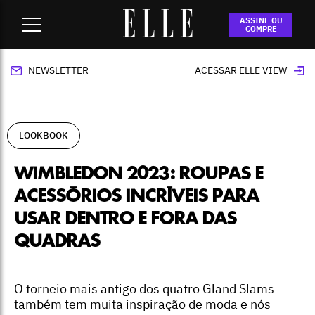
Home
-
lookbook
-
Wimbledon 2023: roupas e acessórios
ASSINE OU
incríveis para usar dentro e fora das quadras
COMPRE
NEWSLETTER
ACESSAR ELLE VIEW
LOOKBOOK
WIMBLEDON 2023: ROUPAS E
ACESSÓRIOS INCRÍVEIS PARA
USAR DENTRO E FORA DAS
QUADRAS
O torneio mais antigo dos quatro Gland Slams
também tem muita inspiração de moda e nós