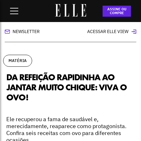
Home
-
matéria
-
Da refeição rapidinha ao jantar muito
ASSINE OU
chique: viva o ovo!
COMPRE
NEWSLETTER
ACESSAR ELLE VIEW
MATÉRIA
DA REFEIÇÃO RAPIDINHA AO
JANTAR MUITO CHIQUE: VIVA O
OVO!
Ele recuperou a fama de saudável e,
merecidamente, reaparece como protagonista.
Confira seis receitas com ovo para diferentes
ocasiões.