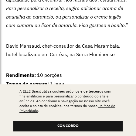
Para personalizar a receita, sugiro adicionar aroma de
baunilha ao caramelo, ou personalizar o creme inglês
com cumaru ou licor de amarula. Fica gostoso e bonito.”
David Mansaud
, chef-consultor da
Casa Marambaia
,
hotel localizado em Corrêas, na Serra Fluminense
Rendimento:
10 porções
Tempo de preparo:
1 hora
A ELLE Brasil utiliza cookies próprios e de terceiros com
fins analíticos e para personalizar o conteúdo do site e
anúncios. Ao continuar a navegação no nosso site você
Ingredientes
aceita a coleta de cookies, nos termos da nossa
Política de
Privacidade
.
2 xícaras de açúcar
CONCORDO
150 g de amêndoas fatiadas