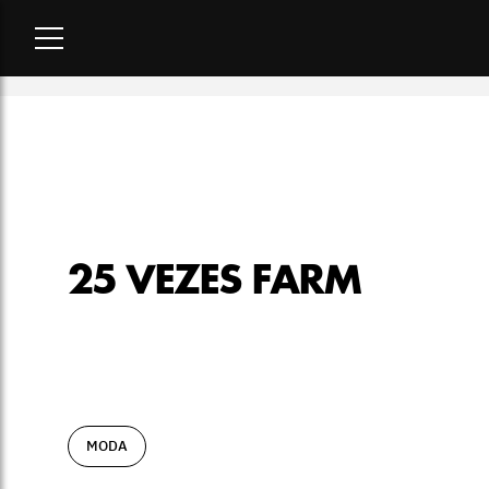
Home
-
moda
-
25 vezes Farm
25 VEZES FARM
MODA