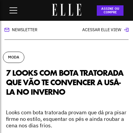
Home
-
moda
-
7 looks com bota tratorada que vão te
ASSINE OU
convencer a usá-la no inverno
COMPRE
NEWSLETTER
ACESSAR ELLE VIEW
MODA
7 LOOKS COM BOTA TRATORADA
QUE VÃO TE CONVENCER A USÁ-
LA NO INVERNO
Looks com bota tratorada provam que dá pra pisar
firme no estilo, esquentar os pés e ainda roubar a
cena nos dias frios.