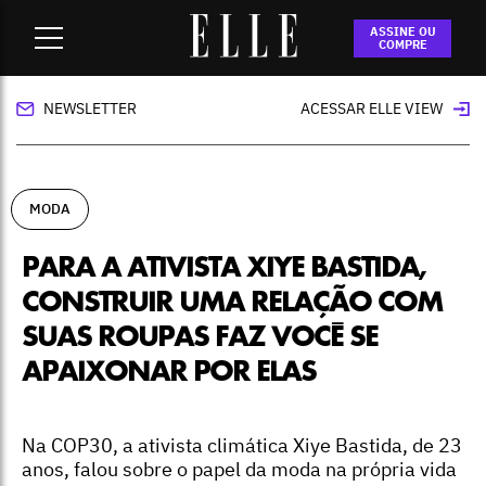
Home
-
moda
-
Para a ativista Xiye Bastida, construir uma
ASSINE OU
relação com suas roupas faz você se apaixonar por elas
COMPRE
NEWSLETTER
ACESSAR ELLE VIEW
MODA
PARA A ATIVISTA XIYE BASTIDA,
CONSTRUIR UMA RELAÇÃO COM
SUAS ROUPAS FAZ VOCÊ SE
APAIXONAR POR ELAS
Na COP30, a ativista climática Xiye Bastida, de 23
anos, falou sobre o papel da moda na própria vida