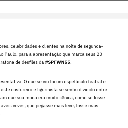
es, celebridades e clientes na noite de segunda-
 São Paulo, para a apresentação que marca seus
20
maratona de desfiles da
#SPFWN55
.
sentativa. O que se viu foi um espetáculo teatral e
ste costureiro e figurinista se sentiu dividido entre
ziam que sua moda era muito cênica, como se fosse
táveis vezes, que pegasse mais leve, fosse mais
.