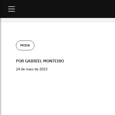
Home
-
moda
-
João Pimenta abre a #SPFWN55 com comemora
MODA
POR GABRIEL MONTEIRO
24 de maio de 2023