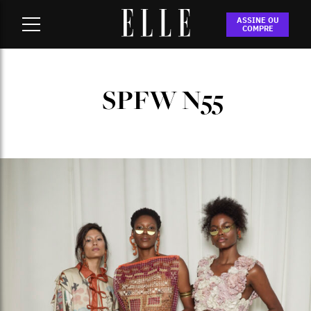
Home
-
SPFW n55
ASSINE OU
COMPRE
SPFW N55