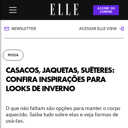
Home
-
moda
-
Casacos, jaquetas, suéteres: confira
ASSINE OU
inspirações para looks de inverno
COMPRE
NEWSLETTER
ACESSAR ELLE VIEW
MODA
CASACOS, JAQUETAS, SUÉTERES:
CONFIRA INSPIRAÇÕES PARA
LOOKS DE INVERNO
O que não faltam são opções para manter o corpo
aquecido. Saiba tudo sobre elas e veja formas de
usá-las.