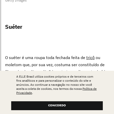
Getty Images
Suéter
O suéter é uma roupa toda fechada feita de
tricô
ou
moletom que, por sua vez, costuma ser constituído de
fibras de algodão ou lã. Dá conta tranquilamente do frio
A ELLE Brasil utiliza cookies próprios e de terceiros com
do outono, mas nos dias mais intensos de inverno
fins analíticos e para personalizar o conteúdo do site e
anúncios. Ao continuar a navegação no nosso site você
funciona melhor na rua como uma segunda camada
aceita a coleta de cookies, nos termos da nossa
Política de
debaixo de outro casaco – o que pode resultar em
Privacidade
.
composições cheias de estilo, aliás.
CONCORDO